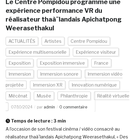
Le Centre Pompidou programme une
expérience performance VR du
réalisateur thaà¯landais Apichatpong
Weerasethakul
ACTUALITÉS
Artistes
Centre Pompidou
Expérience multisensorielle
Expérience visiteur
Exposition
Exposition immersive
France
Immersion
Immersion sonore
Immersion vidéo
projetée
Immersion XR
Innovation numérique
Mécénat
Musée
Philanthropie
Réalité virtuelle
07/10/2024
par
admin
0 commentaire
Temps de lecture :
3
min
A l’occasion de son festival cinéma / vidéo consacré au
réalisateur thaà¯landais Apichatpong Weerasethakul, « Des