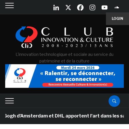
LOGIN
L'innovation technologique et sociale au service du
patrimoine et de la culture
h d’Amsterdam et DHL apportent l’art dans les salles de