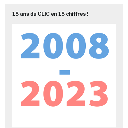
15 ans du CLIC en 15 chiffres !