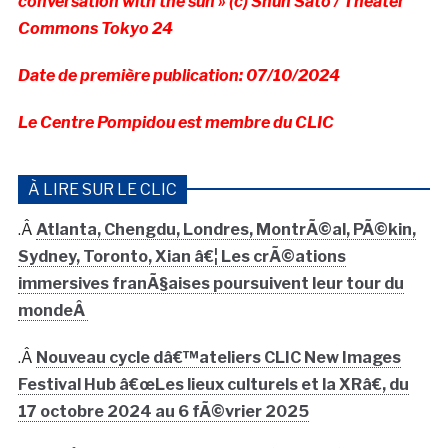
conversation with the sun » (c) Shun Sato / Theater
Commons Tokyo 24
Date de première publication: 07/10/2024
Le Centre Pompidou est membre du CLIC
À LIRE SUR LE CLIC
.Â
Atlanta, Chengdu, Londres, MontrÃ©al, PÃ©kin,
Sydney, Toronto, Xian â€¦ Les crÃ©ations
immersives franÃ§aises poursuivent leur tour du
mondeÂ
.Â
Nouveau cycle dâ€™ateliers CLIC New Images
Festival Hub â€œLes lieux culturels et la XRâ€, du
17 octobre 2024 au 6 fÃ©vrier 2025