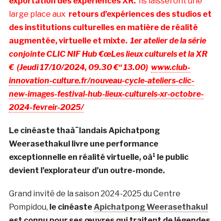
exportation des expériences XR.
Ils laisseront une
large place aux
retours d’expériences des studios et
des institutions culturelles en matière de réalité
augmentée, virtuelle et mixte.
1er atelier de la série
conjointe CLIC NIF Hub €œLes lieux culturels et la XR
€
(Jeudi 17/10/2024, 09.30 €“ 13.00)
www.club-
innovation-culture.fr/nouveau-cycle-ateliers-clic-
new-images-festival-hub-lieux-culturels-xr-octobre-
2024-fevreir-2025/
Le cinéaste thaà¯landais Apichatpong
Weerasethakul livre une performance
exceptionnelle en réalité virtuelle, oà¹ le public
devient l’explorateur d’un outre-monde.
Grand invité de la saison 2024-2025 du Centre
Pompidou,
le cinéaste
Apichatpong Weerasethakul
est connu pour ses œuvres qui traitent de légendes,