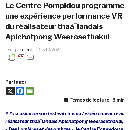
Le Centre Pompidou programme
une expérience performance VR
du réalisateur thaà¯landais
Apichatpong Weerasethakul
Ecrit par
admin
le
07/10/2024
Partager :
Temps de lecture :
3
min
A l’occasion de son festival cinéma / vidéo consacré au
réalisateur thaà¯landais Apichatpong Weerasethakul,
« Des Lumières et des ombres », le Centre Pompidou a