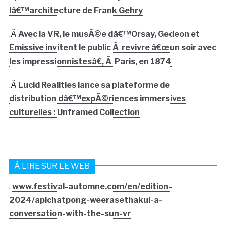
lâ€™architecture de Frank Gehry
.Â
Avec la VR, le musÃ©e dâ€™Orsay, Gedeon et
Emissive invitent le public Ã revivre â€œun soir avec
les impressionnistesâ€, Ã Paris, en 1874
.Â
Lucid Realities lance sa plateforme de
distribution dâ€™expÃ©riences immersives
culturelles : Unframed Collection
À LIRE SUR LE WEB
.
www.festival-automne.com/en/edition-
2024/apichatpong-weerasethakul-a-
conversation-with-the-sun-vr