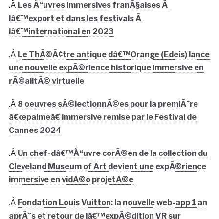
.Â
Les Å“uvres immersives franÃ§aises Ã
lâ€™export et dans les festivals Ã
lâ€™international en 2023
.Â
Le ThÃ©Ã¢tre antique dâ€™Orange (Edeis) lance
une nouvelle expÃ©rience historique immersive en
rÃ©alitÃ© virtuelle
.Â
8 oeuvres sÃ©lectionnÃ©es pour la premiÃ¨re
â€œpalmeâ€ immersive remise par le Festival de
Cannes 2024
.Â
Un chef-dâ€™Å“uvre corÃ©en de la collection du
Cleveland Museum of Art devient une expÃ©rience
immersive en vidÃ©o projetÃ©e
.Â
Fondation Louis Vuitton: la nouvelle web-app 1 an
aprÃ¨s et retour de lâ€™expÃ©dition VR sur