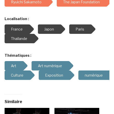
Ryuichi Sakamoto
The Japan Foundation
Localisation :
France
Japon
Paris
Thailande
Thématiques :
Art
Art numérique
Culture
Exposition
numérique
Similaire