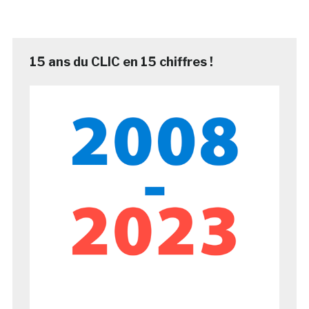
15 ans du CLIC en 15 chiffres !