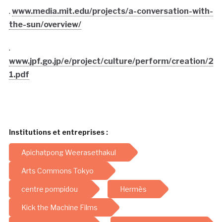
.
www.media.mit.edu/projects/a-conversation-with-
the-sun/overview/
.
www.jpf.go.jp/e/project/culture/perform/creation/20
1.pdf
Institutions et entreprises :
Apichatpong Weerasethakul
Arts Commons Tokyo
centre pompidou
Hermès
Kick the Machine Films