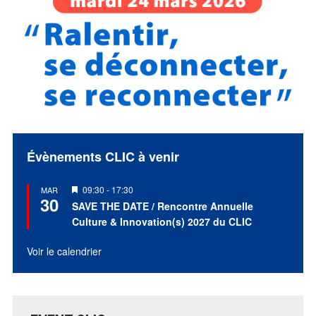
Évènements CLIC à venir
Mis
09:30
-
17:30
MAR
30
en
SAVE THE DATE / Rencontre Annuelle
avant
Culture & Innovation(s) 2027 du CLIC
Voir le calendrier