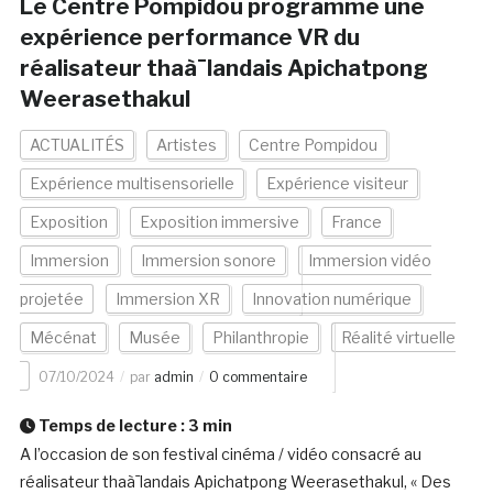
Le Centre Pompidou programme une
expérience performance VR du
réalisateur thaà¯landais Apichatpong
Weerasethakul
ACTUALITÉS
Artistes
Centre Pompidou
Expérience multisensorielle
Expérience visiteur
Exposition
Exposition immersive
France
Immersion
Immersion sonore
Immersion vidéo
projetée
Immersion XR
Innovation numérique
Mécénat
Musée
Philanthropie
Réalité virtuelle
07/10/2024
par
admin
0 commentaire
Temps de lecture :
3
min
A l’occasion de son festival cinéma / vidéo consacré au
réalisateur thaà¯landais Apichatpong Weerasethakul, « Des