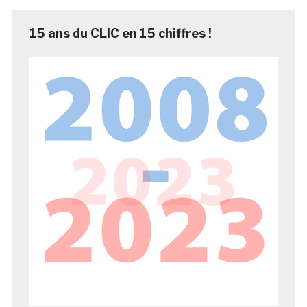
15 ans du CLIC en 15 chiffres !