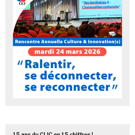
15 ans du CLIC en 15 chiffres !