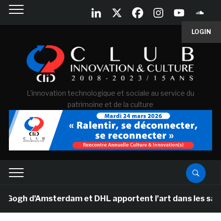
LOGIN
L'innovation technologique et sociale au service du
patrimoine et de la culture
h d’Amsterdam et DHL apportent l’art dans les salles d