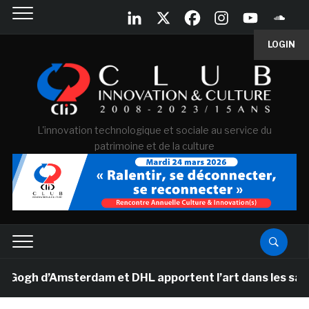
LOGIN
L'innovation technologique et sociale au service du
patrimoine et de la culture
h d’Amsterdam et DHL apportent l’art dans les salles d