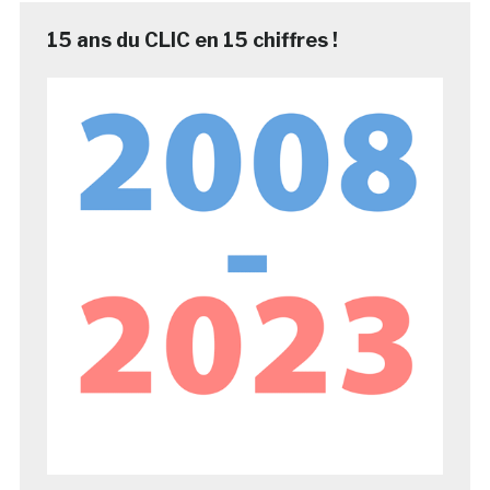
15 ans du CLIC en 15 chiffres !