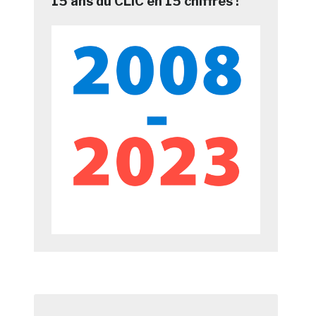
15 ans du CLIC en 15 chiffres !