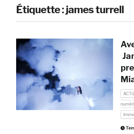
Étiquette :
james turrell
Av
Jam
pre
Mia
ACTU
numér
Imme
Temp