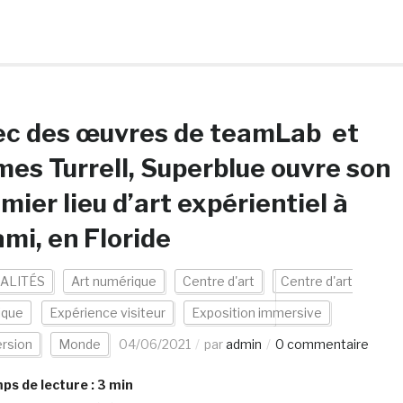
ec des œuvres de teamLab et
es Turrell, Superblue ouvre son
mier lieu d’art expérientiel à
mi, en Floride
ALITÉS
Art numérique
Centre d'art
Centre d'art
ique
Expérience visiteur
Exposition immersive
rsion
Monde
04/06/2021
par
admin
0 commentaire
s de lecture :
3
min