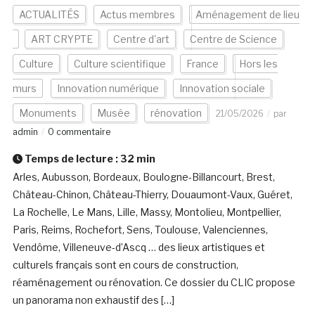
ACTUALITÉS
Actus membres
Aménagement de lieu
ART CRYPTE
Centre d'art
Centre de Science
Culture
Culture scientifique
France
Hors les
murs
Innovation numérique
Innovation sociale
Monuments
Musée
rénovation
21/05/2026
par
admin
0 commentaire
Temps de lecture :
32
min
Arles, Aubusson, Bordeaux, Boulogne-Billancourt, Brest,
Château-Chinon, Château-Thierry, Douaumont-Vaux, Guéret,
La Rochelle, Le Mans, Lille, Massy, Montolieu, Montpellier,
Paris, Reims, Rochefort, Sens, Toulouse, Valenciennes,
Vendôme, Villeneuve-d’Ascq … des lieux artistiques et
culturels français sont en cours de construction,
réaménagement ou rénovation. Ce dossier du CLIC propose
un panorama non exhaustif des […]