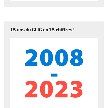
15 ans du CLIC en 15 chiffres !