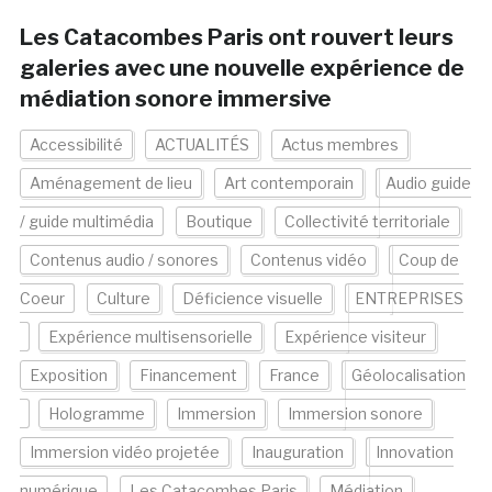
Les Catacombes Paris ont rouvert leurs
galeries avec une nouvelle expérience de
médiation sonore immersive
Accessibilité
ACTUALITÉS
Actus membres
Aménagement de lieu
Art contemporain
Audio guide
/ guide multimédia
Boutique
Collectivité territoriale
Contenus audio / sonores
Contenus vidéo
Coup de
Coeur
Culture
Déficience visuelle
ENTREPRISES
Expérience multisensorielle
Expérience visiteur
Exposition
Financement
France
Géolocalisation
Hologramme
Immersion
Immersion sonore
Immersion vidéo projetée
Inauguration
Innovation
numérique
Les Catacombes Paris
Médiation