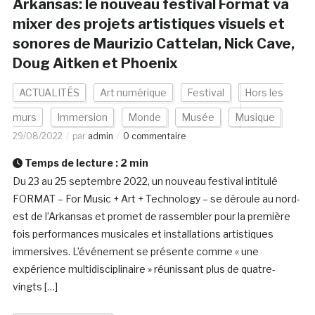
Arkansas: le nouveau festival Format va
mixer des projets artistiques visuels et
sonores de Maurizio Cattelan, Nick Cave,
Doug Aitken et Phoenix
ACTUALITÉS
Art numérique
Festival
Hors les
murs
Immersion
Monde
Musée
Musique
29/08/2022
par
admin
0 commentaire
Temps de lecture :
2
min
Du 23 au 25 septembre 2022, un nouveau festival intitulé
FORMAT – For Music + Art + Technology – se déroule au nord-
est de l’Arkansas et promet de rassembler pour la première
fois performances musicales et installations artistiques
immersives. L’événement se présente comme « une
expérience multidisciplinaire » réunissant plus de quatre-
vingts […]