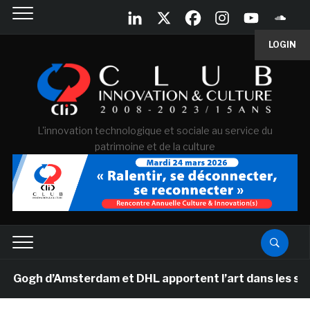
LOGIN
L'innovation technologique et sociale au service du
patrimoine et de la culture
gh d’Amsterdam et DHL apportent l’art dans les salles d