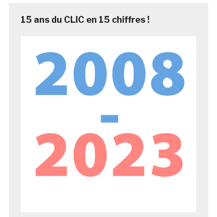
15 ans du CLIC en 15 chiffres !