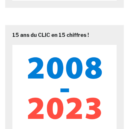
15 ans du CLIC en 15 chiffres !