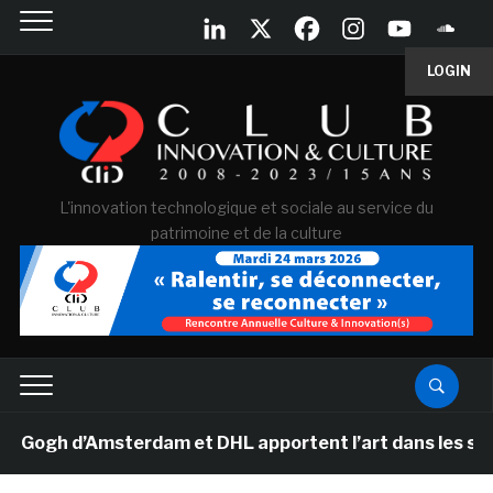
LOGIN
L'innovation technologique et sociale au service du
patrimoine et de la culture
gh d’Amsterdam et DHL apportent l’art dans les salles d