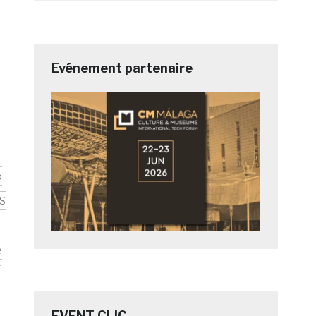
Evénement partenaire
o
S
e
e
EVENT CLIC