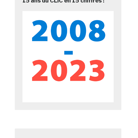
15 ans du CLIC en 15 chiffres !