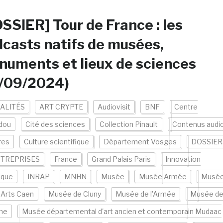
SSIER] Tour de France : les
casts natifs de musées,
uments et lieux de sciences
8/09/2024)
ALITÉS
ART CRYPTE
Audiovisit
BNF
Centre
dou
Cité des sciences
Collection Pinault
Contenus audi
res
Culture scientifique
Département Vosges
DOSSIER
TREPRISES
France
Grand Palais Paris
Innovation
ique
INRAP
MNHN
Musée
Musée Armée
Musé
 Arts Caen
Musée de Cluny
Musée de l'Armée
Musée d
me
Musée départemental d'art ancien et contemporain Mudaac