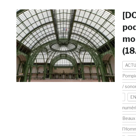
[DO
pod
mon
(1
ACTU
Pompi
/ sono
EN
numér
Beaux
l'Hom