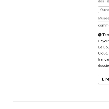
des Ti
Ouver
Musé
comme
Temp
Bayeux
Le Bour
Cloud, 
frança
dossie
Lir