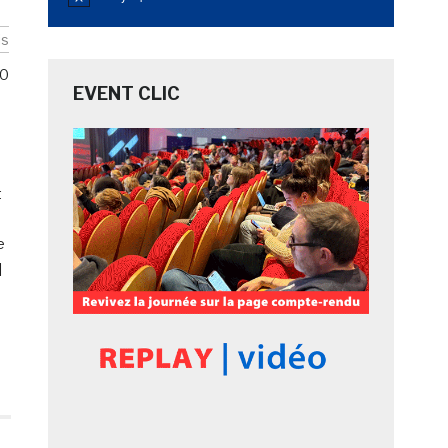
Notice
is
0
EVENT CLIC
t
e
]