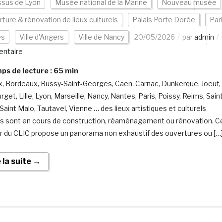
ssus de Lyon
Musée national de la Marine
Nouveau musée
ture & rénovation de lieux culturels
Palais Porte Dorée
Par
es
Ville d'Angers
Ville de Nancy
20/05/2026
par
admin
ntaire
s de lecture :
65
min
, Bordeaux, Bussy-Saint-Georges, Caen, Carnac, Dunkerque, Joeuf,
get, Lille, Lyon, Marseille, Nancy, Nantes, Paris, Poissy, Reims, Sain
Saint Malo, Tautavel, Vienne … des lieux artistiques et culturels
is sont en cours de construction, réaménagement ou rénovation. C
r du CLIC propose un panorama non exhaustif des ouvertures ou […
e la suite →