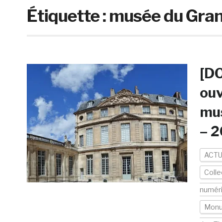
Étiquette :
musée du Grand
[DO
ouv
mus
– 2
ACTU
Colle
numér
Mon