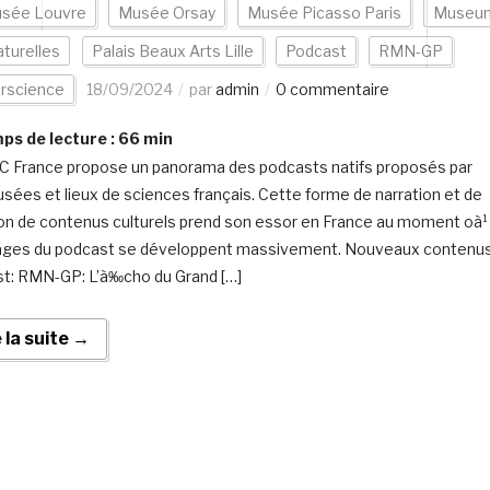
sée Louvre
Musée Orsay
Musée Picasso Paris
Museu
aturelles
Palais Beaux Arts Lille
Podcast
RMN-GP
erscience
18/09/2024
par
admin
0 commentaire
s de lecture :
66
min
C France propose un panorama des podcasts natifs proposés par
sées et lieux de sciences français. Cette forme de narration et de
ion de contenus culturels prend son essor en France au moment oà¹
ages du podcast se développent massivement. Nouveaux contenu
t: RMN-GP: L’à‰cho du Grand […]
e la suite →