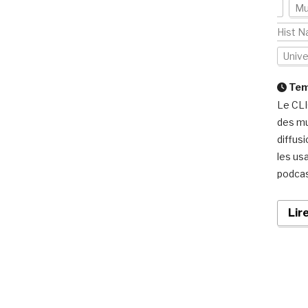
Mu
Hist N
Univ
Temp
Le CLI
des mu
diffus
les us
podcas
Lir