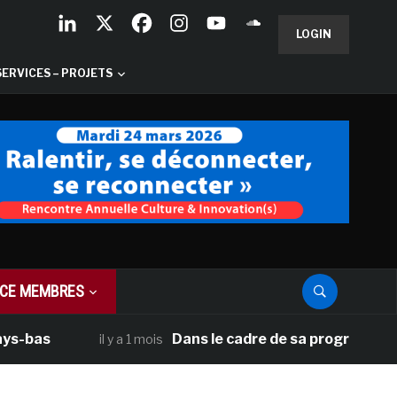
LOGIN
SERVICES – PROJETS
CE MEMBRES
as
Dans le cadre de sa programmation amé
il y a 1 mois