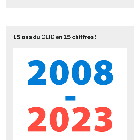
15 ans du CLIC en 15 chiffres !