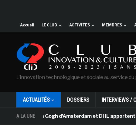
Accueil
LE CLUB
ACTIVITES
MEMBRES
L'innovation technologique et sociale au service du 
ACTUALITÉS
DOSSIERS
INTERVIEWS / 
usée Van Gogh d’Amsterdam et DHL apportent l’art dans l
A LA UNE