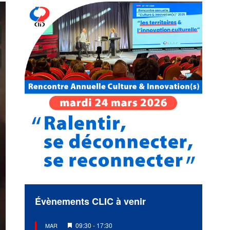
Évènements CLIC à venir
Mis
09:30
-
17:30
MAR