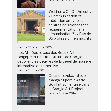
posté le 23 mai 2021
Webinaire CLIC – Amcsti :
« Communication et
médiation en ligne des
centres de sciences : de
l’expérimentation à la
pérennisation ? » / Plus de
95 professionnels inscrits
!
posté le 12 décembre 2022
Les Musées royaux des Beaux-Arts de
Belgique et l’Institut Culturel de Google
dévoilent les oeuvres de Bruegel de manière
interactive et immersive
posté le 15 mars 2016
s
Osamu Tezuka, « dieu » du
manga et père d’Astro
Boy, fait son entrée dans
le Google Art Project
posté le 10 avril 2014