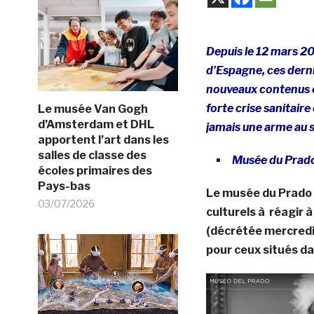
Depuis le 12 mars 2
d’Espagne, ces derni
nouveaux contenus et
forte crise sanitaire
Le musée Van Gogh
d’Amsterdam et DHL
jamais une arme au s
apportent l’art dans les
salles de classe des
Musée du Prado
écoles primaires des
Pays-bas
Le musée du Prado
03/07/2026
culturels à réagir
(décrétée mercredi
pour ceux situés da