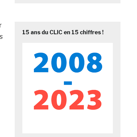
r
15 ans du CLIC en 15 chiffres !
s