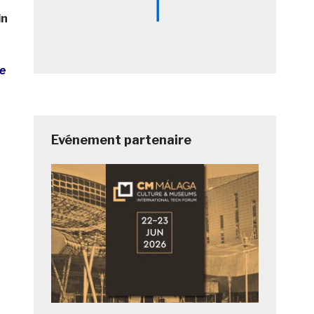
in
de
Evénement partenaire