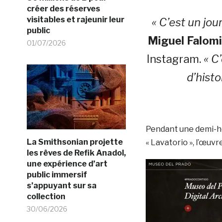
créer des réserves
visitables et rajeunir leur
« C’est un jour
public
Miguel Falomir
01/07/2026
Instagram.
« C
d’histo
Pendant une demi-heu
La Smithsonian projette
« Lavatorio », l’œuvr
les rêves de Refik Anadol,
une expérience d’art
public immersif
s’appuyant sur sa
collection
30/06/2026