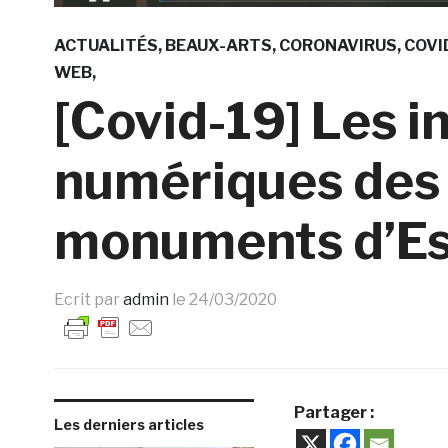
ACTUALITÉS
BEAUX-ARTS
CORONAVIRUS
COVI
WEB
[Covid-19] Les in
numériques des
monuments d’E
Ecrit par
admin
le
24/03/2020
Partager :
Les derniers articles