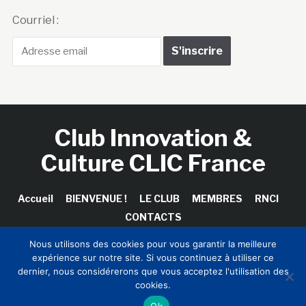
Courriel :
Club Innovation &
Culture CLIC France
Accueil
BIENVENUE !
LE CLUB
MEMBRES
RNCI
CONTACTS
Nous utilisons des cookies pour vous garantir la meilleure
expérience sur notre site. Si vous continuez à utiliser ce
dernier, nous considérerons que vous acceptez l'utilisation des
Copyright © 2026 Club Innovation & Culture CLIC France /
cookies.
Sinapses Conseils
Ok