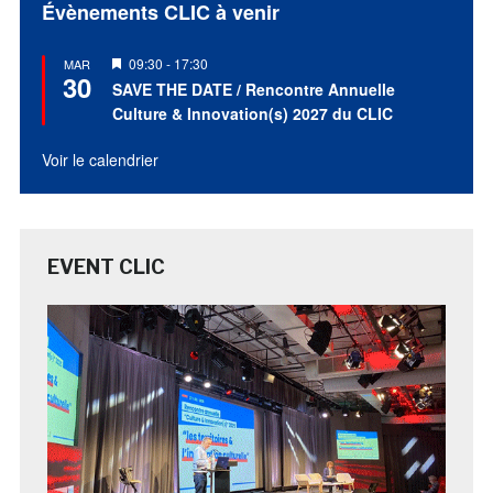
Évènements CLIC à venir
Mis
09:30
-
17:30
MAR
30
en
SAVE THE DATE / Rencontre Annuelle
avant
Culture & Innovation(s) 2027 du CLIC
Voir le calendrier
EVENT CLIC