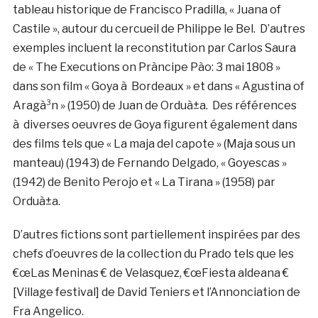
tableau historique de Francisco Pradilla, « Juana of
Castile », autour du cercueil de Philippe le Bel. D’autres
exemples incluent la reconstitution par Carlos Saura
de « The Executions on Prà­ncipe Pà­o: 3 mai 1808 »
dans son film « Goya à Bordeaux » et dans « Agustina of
Aragà³n » (1950) de Juan de Orduà±a. Des références
à diverses oeuvres de Goya figurent également dans
des films tels que « La maja del capote » (Maja sous un
manteau) (1943) de Fernando Delgado, « Goyescas »
(1942) de Benito Perojo et « La Tirana » (1958) par
Orduà±a.
D’autres fictions sont partiellement inspirées par des
chefs d’oeuvres de la collection du Prado tels que les
€œLas Meninas € de Velasquez, €œFiesta aldeana €
[Village festival] de David Teniers et l’Annonciation de
Fra Angelico.