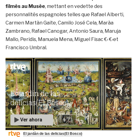
filmés au Musée
, mettant en vedette des
personnalités espagnoles telles que Rafael Alberti,
Carmen Martà­n Gaite, Camilo José Cela, Marà­a
Zambrano, Rafael Canogar, Antonio Saura, Maruja
Mallo, Peridis, Manuela Mena, Miguel Fisac €‹ €‹et
Francisco Umbral.
El jardà­n de las delicias(El Bosco)