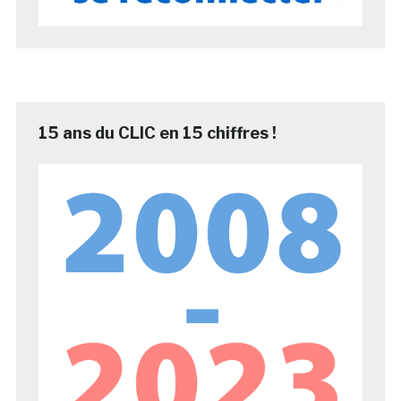
15 ans du CLIC en 15 chiffres !