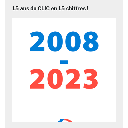
15 ans du CLIC en 15 chiffres !