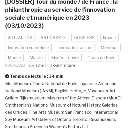
[DOSSIER] Tour du monde / de France : la
philanthropie au service de l’innovation
sociale et numérique en 2023
(03/10/2023)
ACTUALITÉS
ART CRYPTE
DOSSIERS
France
Innovation numérique
Innovation sociale
Mécénat
Monde
Musée
Musée Louvre
Opéra de Paris
03/10/2023
par
admin
0 commentaire
Temps de lecture :
34
min
Met Museum, Opéra National de Paris, Japanese American
National Museum (JANM), English Heritage, Vancouver Art
Gallery, Rijksmuseum, Museum of the African Dispora (MoAD),
Smithsonian’s National Museum of Natural History, Galeries
des Offices, Fine Arts Museum San Francisco, International
Spy Museum, Art Gallery of Ontario Toronto, Rijksmuseum,
Smithsonian American Women’s History […]