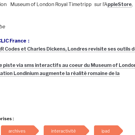
tion Museum of London Royal Timetripp sur l’A
ppleStore
,
be
 CLIC France :
R Codes et Charles Dickens, Londres revisite ses outils d
de piste via sms interactifs au coeur du Museum of Londo
cation Londinium augmente la réalité romaine de la
rises :
archives
interactivité
ipad