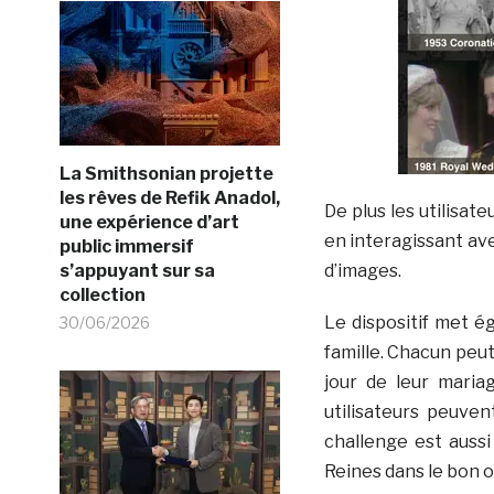
La Smithsonian projette
les rêves de Refik Anadol,
De plus les utilisat
une expérience d’art
en interagissant av
public immersif
s’appuyant sur sa
d’images.
collection
Le dispositif met 
30/06/2026
famille. Chacun peut
jour de leur maria
utilisateurs peuve
challenge est aussi
Reines dans le bon 