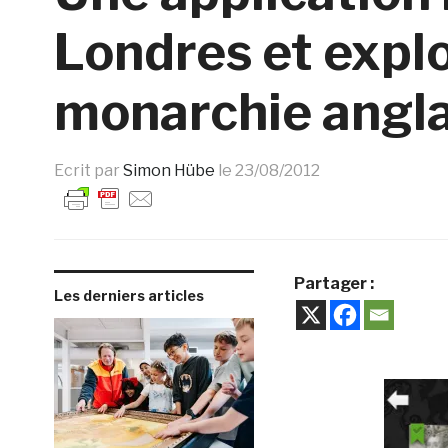
Londres et explor
monarchie angla
Ecrit par
Simon Hübe
le
23/08/2012
Partager :
Les derniers articles