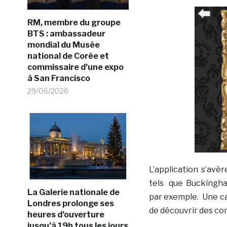
RM, membre du groupe
BTS : ambassadeur
mondial du Musée
national de Corée et
commissaire d’une expo
à San Francisco
29/06/2026
L’application s’avè
tels que Buckingha
La Galerie nationale de
par exemple. Une car
Londres prolonge ses
de découvrir des con
heures d’ouverture
jusqu’à 19h tous les jours