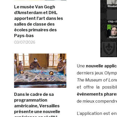
Le musée Van Gogh
d’Amsterdam et DHL
apportent l’art dans les
salles de classe des
écoles primaires des
Pays-bas
03/07/2026
Une
nouvelle applic
derniers jeux Olympi
The Museum of Lond
et offre la possib
événements phares
Dans le cadre de sa
programmation
de mieux compendre 
américaine, Versailles
présente une nouvelle
L’application est e