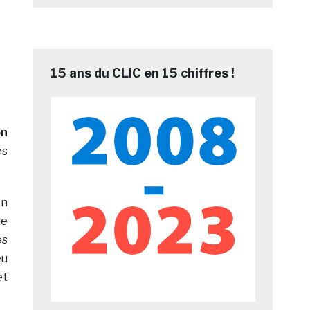
15 ans du CLIC en 15 chiffres !
on
es
en
le
es
eu
et