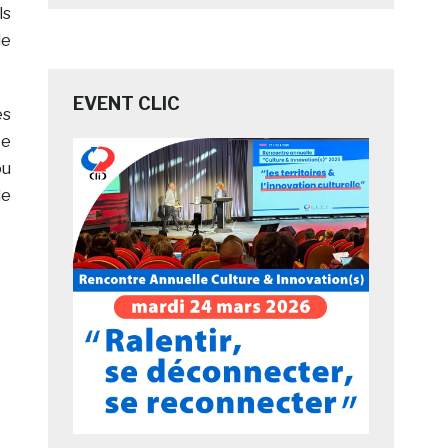
ls
le
EVENT CLIC
es
te
ou
de