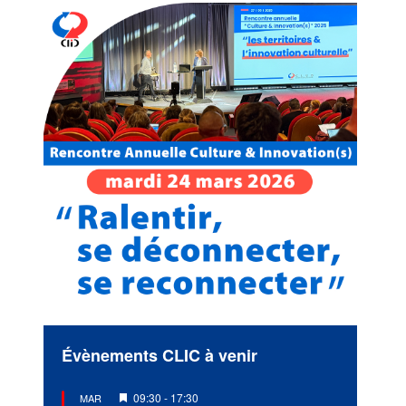
Évènements CLIC à venir
Mis
09:30
-
17:30
MAR