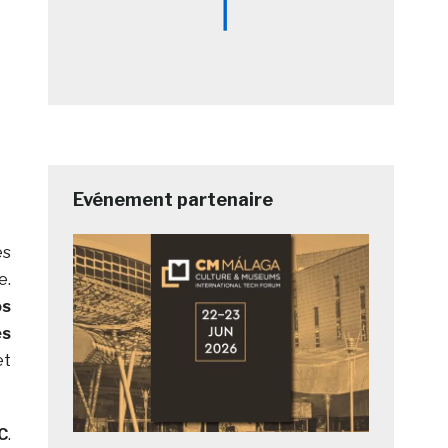
Evénement partenaire
es
e.
os
es
et
C
.