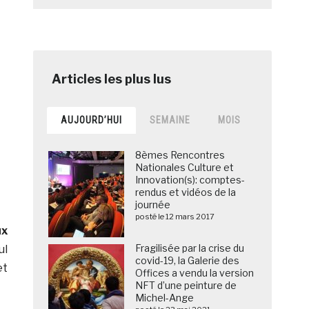
AUJOURD’HUI
SEMAINE
MOIS
8èmes Rencontres
Nationales Culture et
Innovation(s): comptes-
rendus et vidéos de la
journée
posté le 12 mars 2017
ux
Fragilisée par la crise du
ul
covid-19, la Galerie des
et
Offices a vendu la version
NFT d’une peinture de
Michel-Ange