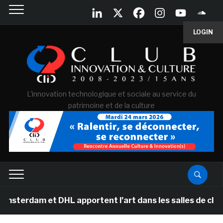
LOGIN
L'innovation technologique et sociale au service du
patrimoine et de la culture
 et DHL apportent l’art dans les salles de classe des é