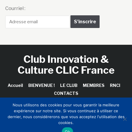
Courriel :
Club Innovation &
Culture CLIC France
Accueil
BIENVENUE !
LE CLUB
MEMBRES
RNCI
CONTACTS
Nous utilisons des cookies pour vous garantir la meilleure
expérience sur notre site. Si vous continuez à utiliser ce
dernier, nous considérerons que vous acceptez l'utilisation des
Copyright © 2026 Club Innovation & Culture CLIC France /
cookies.
Sinapses Conseils
Ok