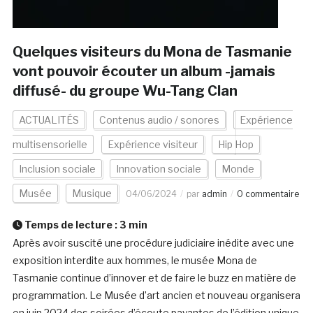
Quelques visiteurs du Mona de Tasmanie
vont pouvoir écouter un album -jamais
diffusé- du groupe Wu-Tang Clan
ACTUALITÉS
Contenus audio / sonores
Expérience
multisensorielle
Expérience visiteur
Hip Hop
Inclusion sociale
Innovation sociale
Monde
Musée
Musique
04/06/2024
par
admin
0 commentaire
Temps de lecture :
3
min
Après avoir suscité une procédure judiciaire inédite avec une
exposition interdite aux hommes, le musée Mona de
Tasmanie continue d’innover et de faire le buzz en matière de
programmation. Le Musée d’art ancien et nouveau organisera
en juin 2024 des soirées d’écoute payantes de l’édition unique