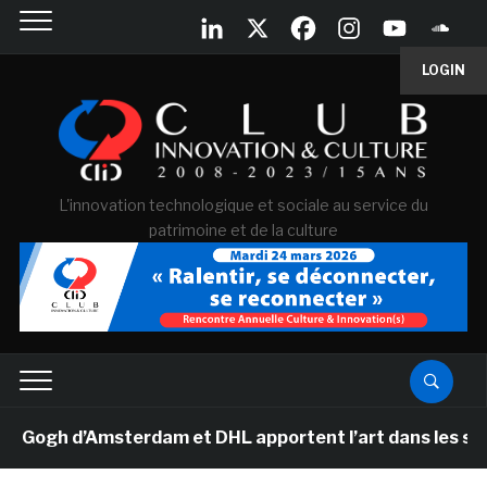
LOGIN
L'innovation technologique et sociale au service du
patrimoine et de la culture
gh d’Amsterdam et DHL apportent l’art dans les salles d