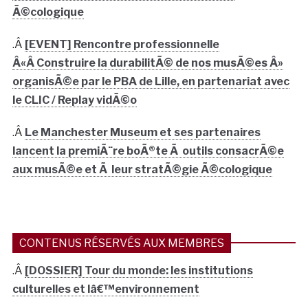
Ã©cologique
.Â
[EVENT] Rencontre professionnelle
Â«Â Construire la durabilitÃ© de nos musÃ©es Â»
organisÃ©e par le PBA de Lille, en partenariat avec
le CLIC / Replay vidÃ©o
.Â
Le Manchester Museum et ses partenaires
lancent la premiÃ¨re boÃ®te Ã outils consacrÃ©e
aux musÃ©e et Ã leur stratÃ©gie Ã©cologique
CONTENUS RÉSERVÉS AUX MEMBRES
.Â
[DOSSIER] Tour du monde: les institutions
culturelles et lâ€™environnement