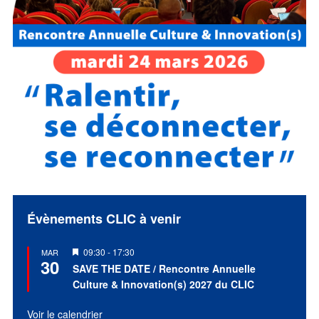
Évènements CLIC à venir
Mis
09:30
-
17:30
MAR
30
en
SAVE THE DATE / Rencontre Annuelle
avant
Culture & Innovation(s) 2027 du CLIC
Voir le calendrier