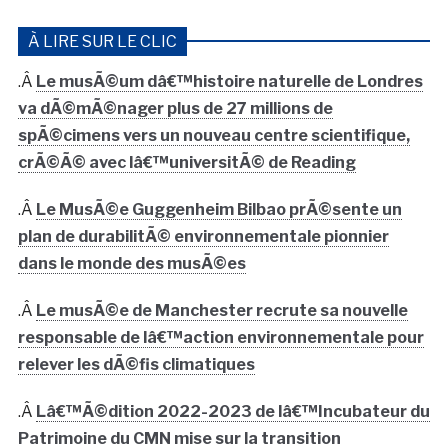
À LIRE SUR LE CLIC
.Â
Le musÃ©um dâ€™histoire naturelle de Londres
va dÃ©mÃ©nager plus de 27 millions de
spÃ©cimens vers un nouveau centre scientifique,
crÃ©Ã© avec lâ€™universitÃ© de Reading
.Â
Le MusÃ©e Guggenheim Bilbao prÃ©sente un
plan de durabilitÃ© environnementale pionnier
dans le monde des musÃ©es
.Â
Le musÃ©e de Manchester recrute sa nouvelle
responsable de lâ€™action environnementale pour
relever les dÃ©fis climatiques
.Â
Lâ€™Ã©dition 2022-2023 de lâ€™Incubateur du
Patrimoine du CMN mise sur la transition