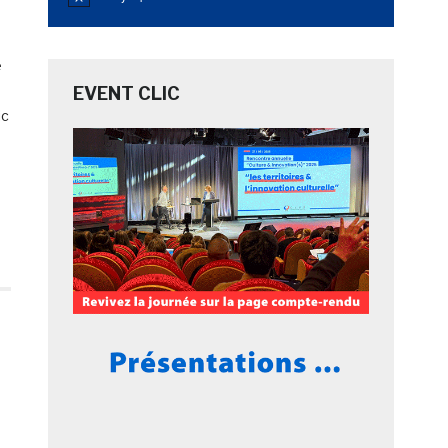
Notice
e
EVENT CLIC
ic