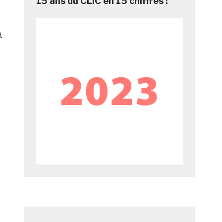
15 ans du CLIC en 15 chiffres !
t