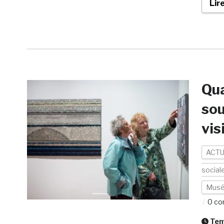
Lir
Qu
sou
vis
ACTU
social
Mus
0 co
Temp