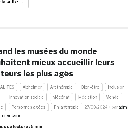
e la suite →
and les musées du monde
haitent mieux accueillir leurs
iteurs les plus agés
ALITÉS
Alzheimer
Art thérapie
Bien-être
Inclusion
e
Innovation sociale
Mécénat
Médiation
Monde
ée
Personnes agées
Philanthropie
27/08/2024
par
admi
mmentaire
s de lecture :
5
min