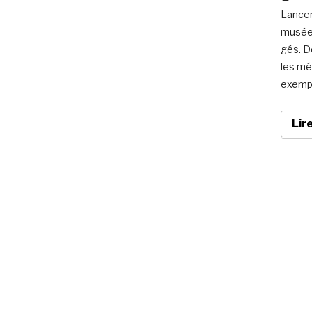
Lancem
musées
gés. D
les mé
exempl
Lir