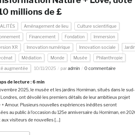
nsformation Nature + Love, doté
10 millions de £
ALITÉS
Aménagement de lieu
Culture scientifique
ronnement
Financement
Fondation
Immersion
rsion XR
Innovation numérique
Innovation sociale
Jardi
cénat
Médiation
Monde
Musée
Philanthropie
ité augmentée
10/11/2025
par
admin
0 commentaire
s de lecture :
6
min
ovembre 2025, le musée et les jardins Horniman, situés dans le sud-
 Londres, ont dévoilé les premiers détails de leur ambitieux projet
 + Amour. Plusieurs nouvelles expériences inédites seront
ées au public à l’occasion du 125e anniversaire du Horniman, en 202
t aux visiteurs de nouvelles […]