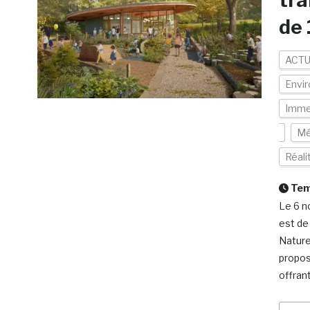
tra
de 
ACTU
Envi
Imme
Mé
Réal
Temp
Le 6 n
est de
Nature
propos
offran