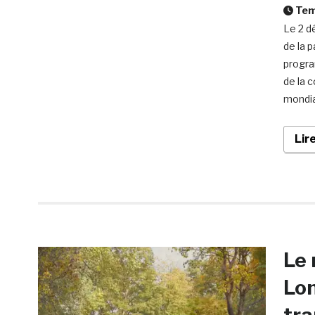
Temp
Le 2 d
de la 
progra
de la 
mondia
Lir
Le 
Lon