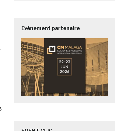
Evénement partenaire
n
6,
EVENT CLIC