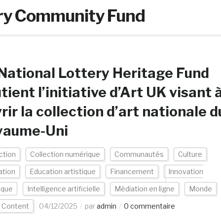
ery Community Fund
National Lottery Heritage Fund
tient l’initiative d’Art UK visant 
rir la collection d’art nationale d
yaume-Uni
ction
Collection numérique
Communautés
Culture
ation
Education artistique
Financement
Innovation
ique
Intelligence artificielle
Médiation en ligne
Monde
 Content
04/12/2025
par
admin
0 commentaire