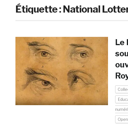
Étiquette :
National Lott
Le 
sou
ouv
Ro
Colle
Educ
numér
Open