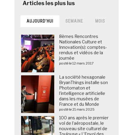
AUJOURD’HUI
SEMAINE
MOIS
8èmes Rencontres
Nationales Culture et
Innovation(s): comptes-
rendus et vidéos de la
journée
posté le 12 mars 2017
La société hexagonale
BryanThings installe son
Photomaton et
l’intelligence artificielle
dans les musées de
France et du Monde
posté le 21 mars 2025
100 ans après le premier
vol de l’aéropostale, le
nouveau site culturel de
Toulouse « L’Envol des