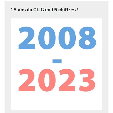
15 ans du CLIC en 15 chiffres !