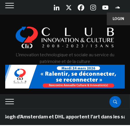
LOGIN
L'innovation technologique et sociale au service du
patrimoine et de la culture
h d’Amsterdam et DHL apportent l’art dans les salles de