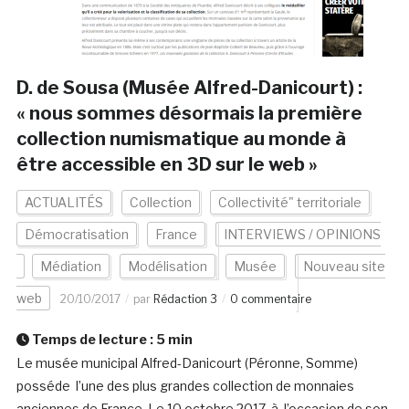
D. de Sousa (Musée Alfred-Danicourt) :
« nous sommes désormais la première
collection numismatique au monde à
être accessible en 3D sur le web »
ACTUALITÉS
Collection
Collectivité" territoriale
Démocratisation
France
INTERVIEWS / OPINIONS
Médiation
Modélisation
Musée
Nouveau site
web
20/10/2017
par
Rédaction 3
0 commentaire
Temps de lecture :
5
min
Le musée municipal Alfred-Danicourt (Péronne, Somme)
posséde l’une des plus grandes collection de monnaies
anciennes de France. Le 10 octobre 2017, à l’occasion de son