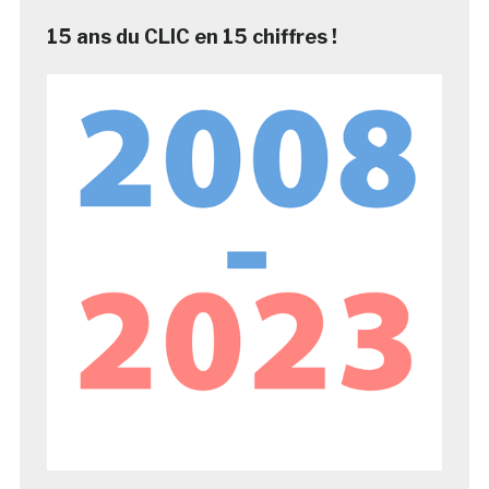
15 ans du CLIC en 15 chiffres !