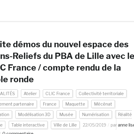
ite démos du nouvel espace des
ns-Reliefs du PBA de Lille avec l
C France / compte rendu de la
le ronde
ALITÉS
Atelier
CLIC France
Collectivité territoriale
ement partenaire
France
Maquette
Mécénat
ation
Modélisation 3D
Musée
Numérisation
Réalité
le
Table interactive
Ville de Lille
22/05/2019
par
anne lis
0 commentaire