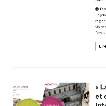
Temp
Le jeu
région
visite
Beaux-A
Lir
« L
et 
int