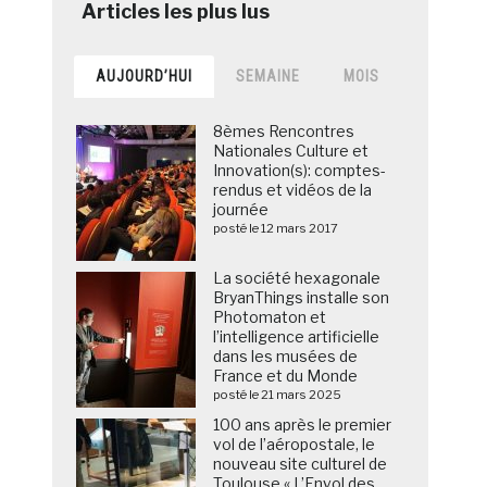
AUJOURD’HUI
SEMAINE
MOIS
8èmes Rencontres
Nationales Culture et
Innovation(s): comptes-
rendus et vidéos de la
journée
posté le 12 mars 2017
La société hexagonale
BryanThings installe son
Photomaton et
l’intelligence artificielle
dans les musées de
France et du Monde
posté le 21 mars 2025
100 ans après le premier
vol de l’aéropostale, le
nouveau site culturel de
Toulouse « L’Envol des