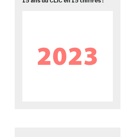
15 ans du CLIC en 15 chiffres !