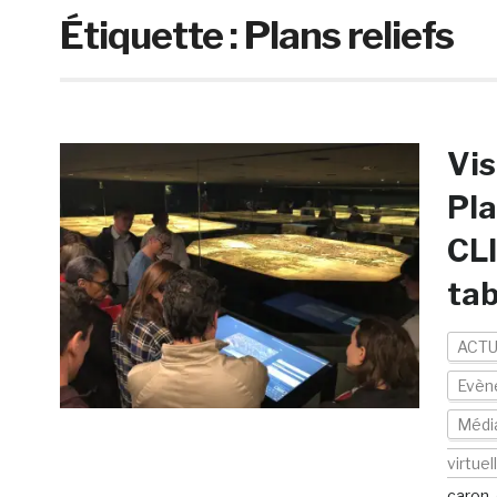
Étiquette :
Plans reliefs
Vis
Pla
CLI
tab
ACTU
Evèn
Médi
virtuel
caron