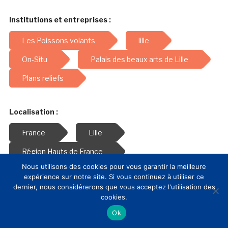
Institutions et entreprises :
Les Poissons volants
lille
On-Situ
Palais des beaux arts de Lille
Plans reliefs
Localisation :
France
Lille
Région Hauts de France
Nous utilisons des cookies pour vous garantir la meilleure
expérience sur notre site. Si vous continuez à utiliser ce
Thématiques :
dernier, nous considérerons que vous acceptez l'utilisation des
cookies.
Archives
Histoire
numérique
Ok