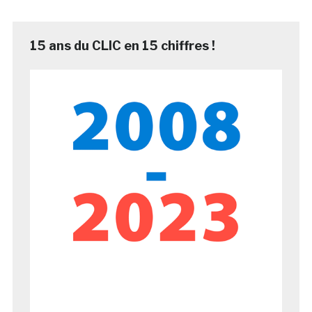
15 ans du CLIC en 15 chiffres !