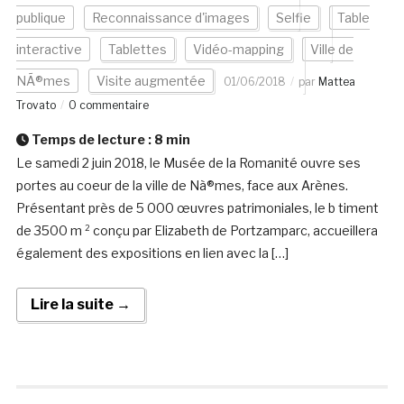
publique
Reconnaissance d'images
Selfie
Table
interactive
Tablettes
Vidéo-mapping
Ville de
NÃ®mes
Visite augmentée
01/06/2018
par
Mattea
Trovato
0 commentaire
Temps de lecture :
8
min
Le samedi 2 juin 2018, le Musée de la Romanité ouvre ses
portes au coeur de la ville de Nà®mes, face aux Arènes.
Présentant près de 5 000 œuvres patrimoniales, le b timent
de 3500 m ² conçu par Elizabeth de Portzamparc, accueillera
également des expositions en lien avec la […]
Lire la suite →