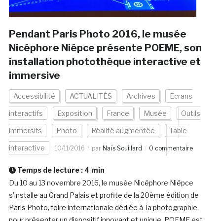
Pendant Paris Photo 2016, le musée
Nicéphore Niépce présente POEME, son
installation photothèque interactive et
immersive
Accessibilité
ACTUALITÉS
Archives
Ecrans
interactifs
Exposition
France
Musée
Outils
immersifs
Photo
Réalité augmentée
Table
interactive
10/11/2016
par
Naïs Souillard
0 commentaire
Temps de lecture :
4
min
Du 10 au 13 novembre 2016, le musée Nicéphore Niépce
s’installe au Grand Palais et profite de la 20ème édition de
Paris Photo, foire internationale dédiée à la photographie,
pour présenter un dispositif innovant et unique. POEME est