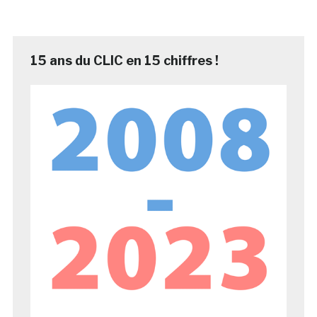
15 ans du CLIC en 15 chiffres !