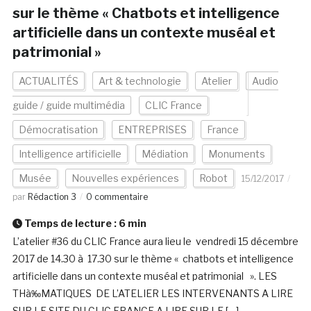
sur le thème « Chatbots et intelligence
artificielle dans un contexte muséal et
patrimonial »
ACTUALITÉS
Art & technologie
Atelier
Audio
guide / guide multimédia
CLIC France
Démocratisation
ENTREPRISES
France
Intelligence artificielle
Médiation
Monuments
Musée
Nouvelles expériences
Robot
15/12/2017
par
Rédaction 3
0 commentaire
Temps de lecture :
6
min
L’atelier #36 du CLIC France aura lieu le vendredi 15 décembre
2017 de 14.30 à 17.30 sur le thème « chatbots et intelligence
artificielle dans un contexte muséal et patrimonial ». LES
THà‰MATIQUES DE L’ATELIER LES INTERVENANTS A LIRE
SUR LE SITE DU CLIC FRANCE A LIRE SUR LE […]