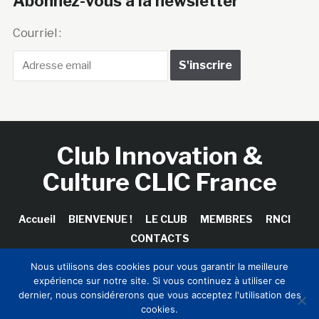
Abonnez-vous à la newsletter
Courriel :
Club Innovation &
Culture CLIC France
Accueil
BIENVENUE !
LE CLUB
MEMBRES
RNCI
CONTACTS
Nous utilisons des cookies pour vous garantir la meilleure
expérience sur notre site. Si vous continuez à utiliser ce
dernier, nous considérerons que vous acceptez l'utilisation des
Copyright © 2026 Club Innovation & Culture CLIC France /
cookies.
Sinapses Conseils