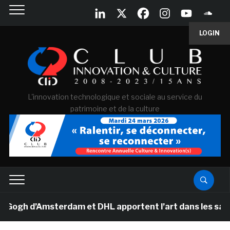
LOGIN
L'innovation technologique et sociale au service du
patrimoine et de la culture
h d’Amsterdam et DHL apportent l’art dans les salles de