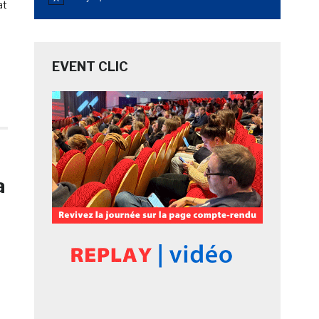
Notice
at
EVENT CLIC
a