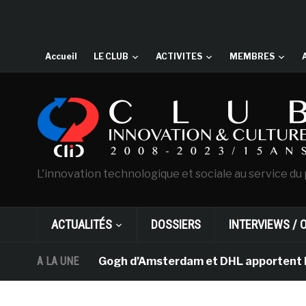
Accueil
LE CLUB
ACTIVITES
MEMBRES
L'innovation technologique et sociale au service du 
ACTUALITÉS
DOSSIERS
INTERVIEWS / 
usée Van Gogh d’Amsterdam et DHL apportent l’art dans 
A LA UNE