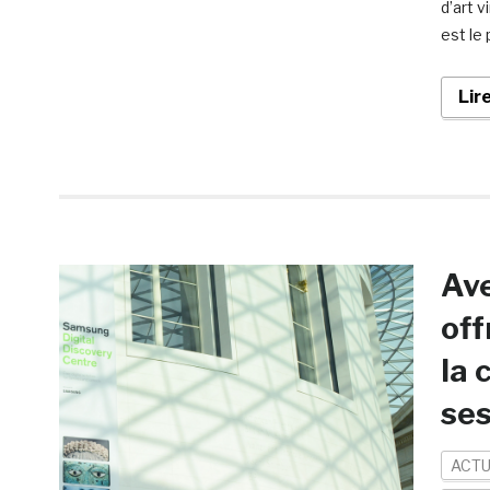
d’art 
est le
Lir
Ave
off
la 
ses
ACTU