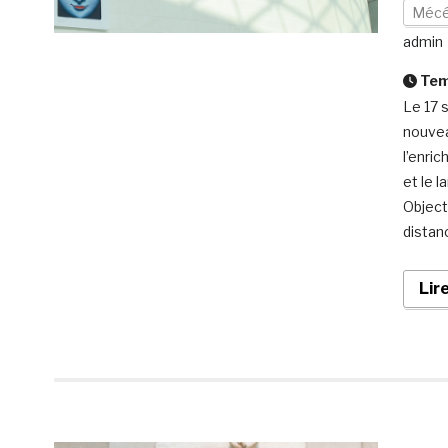
Mécé
admin
Temp
Le 17 
nouvea
l’enri
et le 
Object
distan
Lir