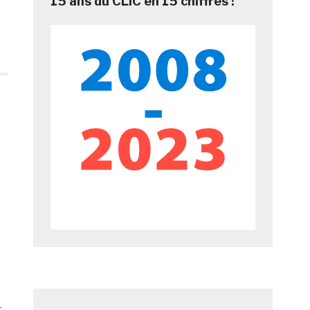
15 ans du CLIC en 15 chiffres !
r