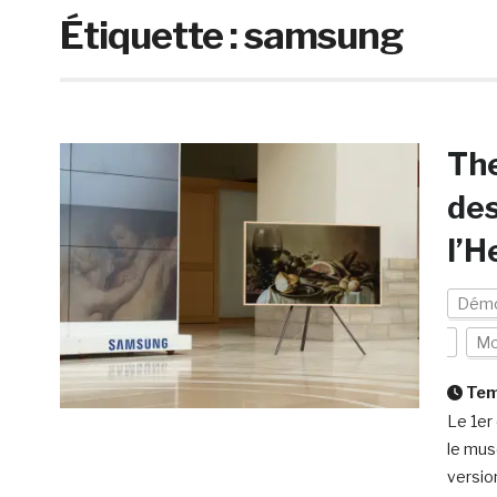
Étiquette :
samsung
Th
des
l’H
Démo
Mo
Temp
Le 1er
le mus
versio