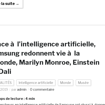
e la suite →
ce à l’intelligence artificielle,
sung redonnent vie à la
onde, Marilyn Monroe, Einstein
Dali
ALITÉS
Intelligence artificielle
Monde
Musée
/2019
par
admin
0 commentaire
s de lecture :
4
min
ercheurs en intelligence artificielle de Samsung ont réussi à donne