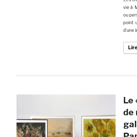
vie à 
ou per
point 
d’une 
Lir
Le 
de 
gal
Pa