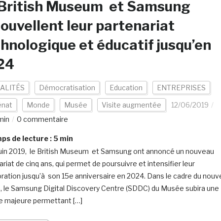
 British Museum et Samsung
ouvellent leur partenariat
hnologique et éducatif jusqu’en
24
ALITÉS
Démocratisation
Education
ENTREPRISES
nat
Monde
Musée
Visite augmentée
12/06/2019
min
0 commentaire
s de lecture :
5
min
juin 2019, le British Museum et Samsung ont annoncé un nouveau
riat de cinq ans, qui permet de poursuivre et intensifier leur
oration jusqu’à son 15e anniversaire en 2024. Dans le cadre du nouv
, le Samsung Digital Discovery Centre (SDDC) du Musée subira une
e majeure permettant […]