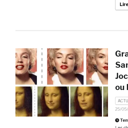
Lir
Gra
Sam
Joc
ou 
ACTU
25/05
Temp
Les ch