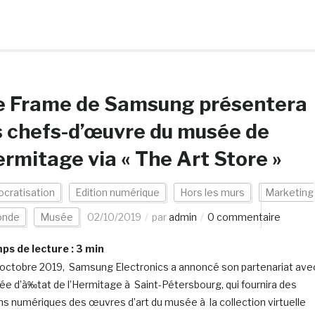
e Frame de Samsung présentera
 chefs-d’œuvre du musée de
ermitage via « The Art Store »
cratisation
Edition numérique
Hors les murs
Marketing
nde
Musée
02/10/2019
par
admin
0 commentaire
s de lecture :
3
min
 octobre 2019, Samsung Electronics a annoncé son partenariat ave
ée d’à‰tat de l’Hermitage à Saint-Pétersbourg, qui fournira des
ns numériques des œuvres d’art du musée à la collection virtuelle