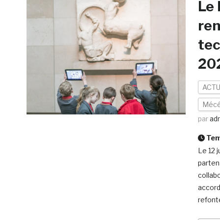
Le
ren
tec
20
ACTU
Mécé
par
ad
Temp
Le 12 
partena
collab
accord
refont