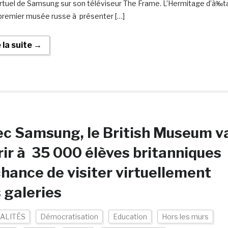
virtuel de Samsung sur son téléviseur The Frame. L’Hermitage d’à‰t
 premier musée russe à présenter […]
e la suite →
c Samsung, le British Museum v
rir à 35 000 élèves britanniques
chance de visiter virtuellement
 galeries
ALITÉS
Démocratisation
Education
Hors les murs