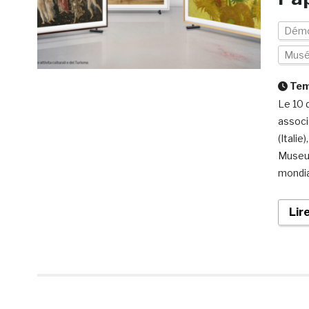
Démo
Mus
Temp
Le 10 
associé
(Itali
Museum
mondia
Lir