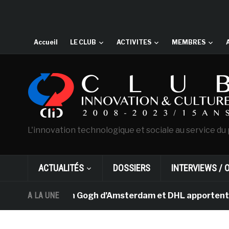
Accueil
LE CLUB
ACTIVITES
MEMBRES
L'innovation technologique et sociale au service du 
ACTUALITÉS
DOSSIERS
INTERVIEWS / 
e musée Van Gogh d’Amsterdam et DHL apportent l’art da
A LA UNE