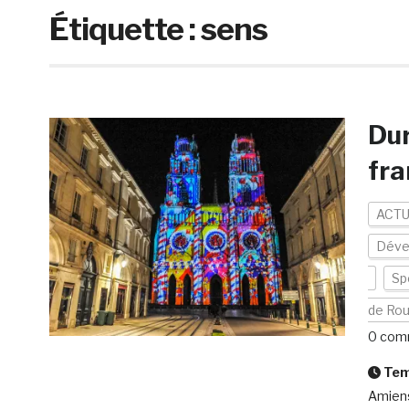
Étiquette :
sens
Dur
fra
ACTU
Déve
Sp
de Ro
0 com
Temp
Amiens