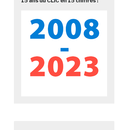
15 ans du CLIC en 15 chiffres !