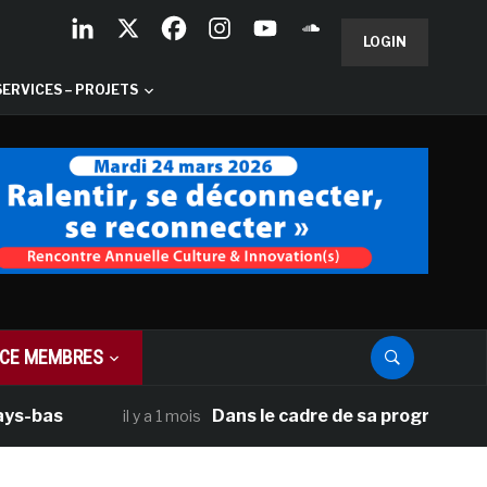
LOGIN
SERVICES – PROJETS
CE MEMBRES
as
Dans le cadre de sa programmation amé
il y a 1 mois