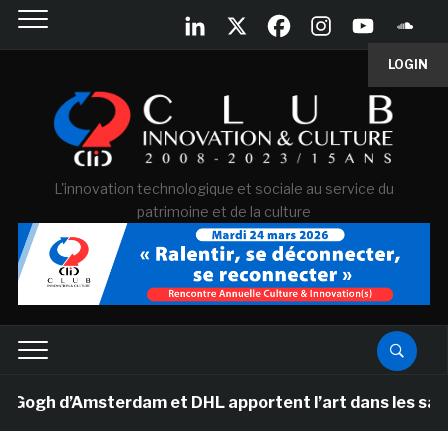
LOGIN
L'innovation technologique et sociale au service du
patrimoine et de la culture
h d’Amsterdam et DHL apportent l’art dans les salles d