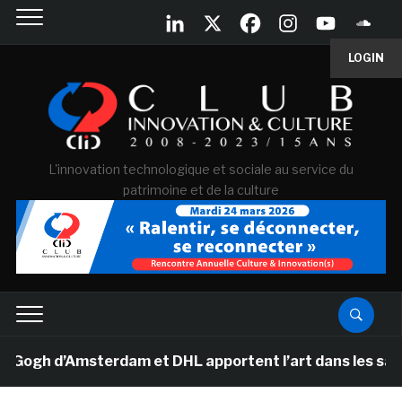
LOGIN
L'innovation technologique et sociale au service du
patrimoine et de la culture
h d’Amsterdam et DHL apportent l’art dans les salles d