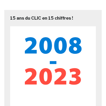
15 ans du CLIC en 15 chiffres !