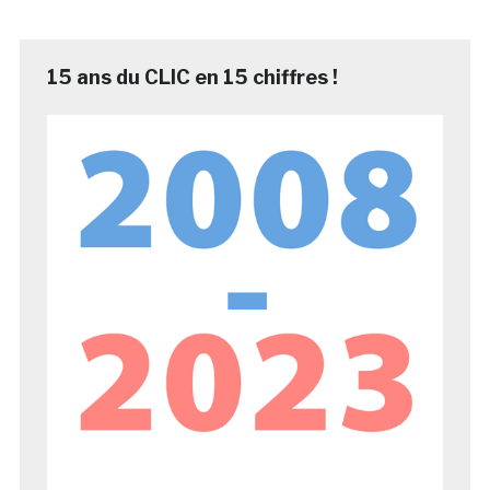
15 ans du CLIC en 15 chiffres !