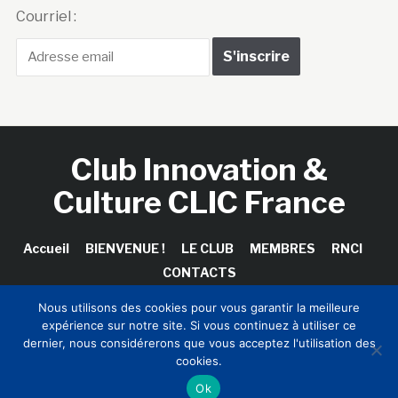
Courriel :
Club Innovation &
Culture CLIC France
Accueil
BIENVENUE !
LE CLUB
MEMBRES
RNCI
CONTACTS
Nous utilisons des cookies pour vous garantir la meilleure
expérience sur notre site. Si vous continuez à utiliser ce
dernier, nous considérerons que vous acceptez l'utilisation des
Copyright © 2026 Club Innovation & Culture CLIC France /
cookies.
Sinapses Conseils
Ok