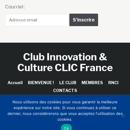
Courriel :
Club Innovation &
Culture CLIC France
Accueil
BIENVENUE !
LE CLUB
MEMBRES
RNCI
CONTACTS
Nous utilisons des cookies pour vous garantir la meilleure
expérience sur notre site. Si vous continuez à utiliser ce
dernier, nous considérerons que vous acceptez l'utilisation des
Copyright © 2026 Club Innovation & Culture CLIC France /
cookies.
Sinapses Conseils
Ok