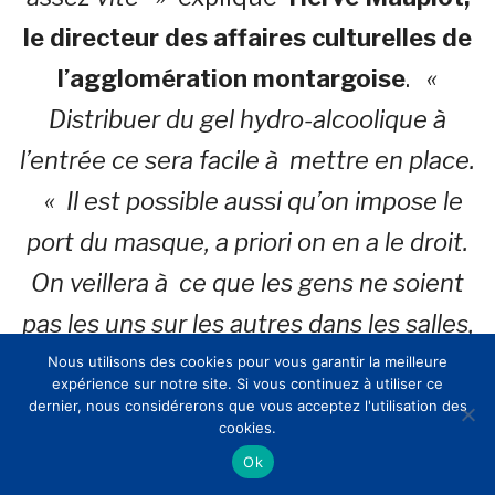
le directeur des affaires culturelles de
l’agglomération montargoise
.
«
Distribuer du gel hydro-alcoolique à
l’entrée ce sera facile à mettre en place.
« Il est possible aussi qu’on impose le
port du masque, a priori on en a le droit.
On veillera à ce que les gens ne soient
pas les uns sur les autres dans les salles,
mais ça comme on a du personnel pour
Nous utilisons des cookies pour vous garantir la meilleure
expérience sur notre site. Si vous continuez à utiliser ce
les surveiller, ce sera possible aussi »
.
dernier, nous considérerons que vous acceptez l'utilisation des
cookies.
Ok