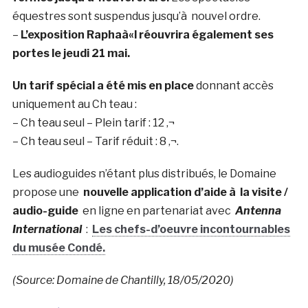
équestres sont suspendus jusqu’à nouvel ordre.
–
L’exposition Raphaà«l réouvrira également ses
portes le jeudi 21 mai.
Un tarif spécial a été mis en place
donnant accès
uniquement au Ch teau :
– Ch teau seul – Plein tarif : 12 ‚¬
– Ch teau seul – Tarif réduit : 8 ‚¬.
Les audioguides n’étant plus distribués, le Domaine
propose une
nouvelle application d’aide à la visite /
audio-guide
en ligne en partenariat avec
Antenna
International
:
Les chefs-d’oeuvre incontournables
du musée Condé.
(Source: Domaine de Chantilly, 18/05/2020)