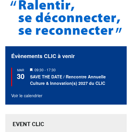
Évènements CLIC à venir
Mis
09:30
-
17:30
MAR
30
en
SAVE THE DATE / Rencontre Annuelle
avant
Culture & Innovation(s) 2027 du CLIC
Voir le calendrier
EVENT CLIC