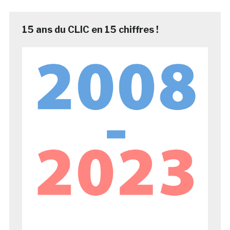
15 ans du CLIC en 15 chiffres !