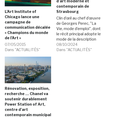
d’art moderne et
contemporain de
Strasbourg
L’Art Institute of
Chicago lance une
Clin d’œil au chef d’œuvre
campagne de
de Georges Perec, "La
communication décalée
Vie, mode d’emploi", dont
« Champions du monde
le récit principal adopte le
de l’Art »
mode de la description
comme point de départ de
08/10/2024
07/05/2015
la narration, ce projet
Dans "ACTUALITÉS"
Dans "ACTUALITÉS"
d’exposition s’intéresse
aux œuvres dites « à
protocoles » qui
parcourent la création
contemporaine depuis les
années 1960 à …
Rénovation, exposition,
recherche … Chanel va
soutenir durablement
Power Station of Art,
centre d’art
contemporain municipal