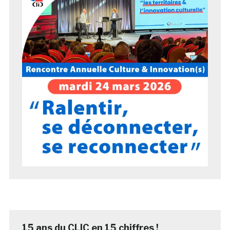
15 ans du CLIC en 15 chiffres !