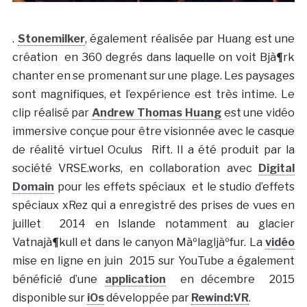
.
Stonemilker
, également réalisée par Huang est une
création en 360 degrés dans laquelle on voit Bjà¶rk
chanter en se promenant sur une plage. Les paysages
sont magnifiques, et l’expérience est très intime. Le
clip réalisé par
Andrew Thomas Huang
est une vidéo
immersive conçue pour être visionnée avec le casque
de réalité virtuel Oculus Rift. Il a été produit par la
société VRSE.works, en collaboration avec
Digital
Domain
pour les effets spéciaux et le studio d’effets
spéciaux xRez qui a enregistré des prises de vues en
juillet 2014 en Islande notamment au glacier
Vatnajà¶kull et dans le canyon Màºlagljàºfur. La
vidéo
mise en ligne en juin 2015 sur YouTube a également
bénéficié d’une
application
en décembre 2015
disponible sur
iOs
développée par
Rewind:VR
.