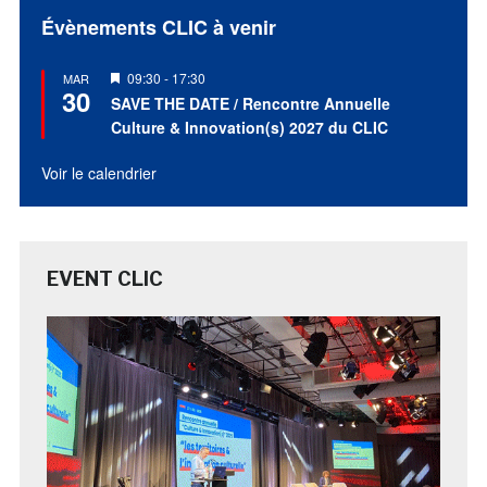
Évènements CLIC à venir
Mis
09:30
-
17:30
MAR
30
en
SAVE THE DATE / Rencontre Annuelle
avant
Culture & Innovation(s) 2027 du CLIC
Voir le calendrier
EVENT CLIC