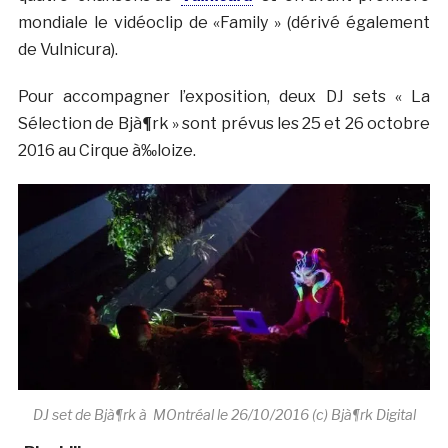
mondiale le vidéoclip de «Family » (dérivé également
de Vulnicura).
Pour accompagner l’exposition, deux DJ sets « La
Sélection de Bjà¶rk » sont prévus les 25 et 26 octobre
2016 au Cirque à‰loize.
DJ set de Bjà¶rk à MOntréal le 26/10/2016 (c) Bjà¶rk Digital