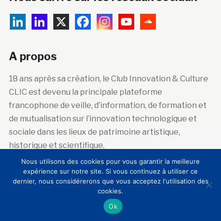
A propos
18 ans après sa création, le Club Innovation & Culture
CLIC est devenu la principale plateforme
francophone de veille, d’information, de formation et
de mutualisation sur l’innovation technologique et
sociale dans les lieux de patrimoine artistique,
historique et scientifique.
Nous utilisons des cookies pour vous garantir la meilleure
expérience sur notre site. Si vous continuez à utiliser ce
dernier, nous considérerons que vous acceptez l'utilisation des
Abonnez-vous à la newsletter
cookies.
Ok
Courriel :