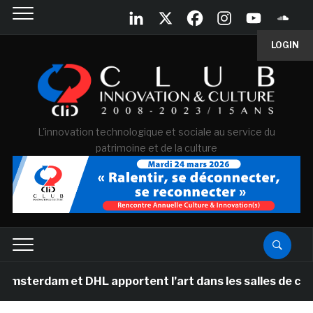
LOGIN
L'innovation technologique et sociale au service du
patrimoine et de la culture
 et DHL apportent l’art dans les salles de classe des é