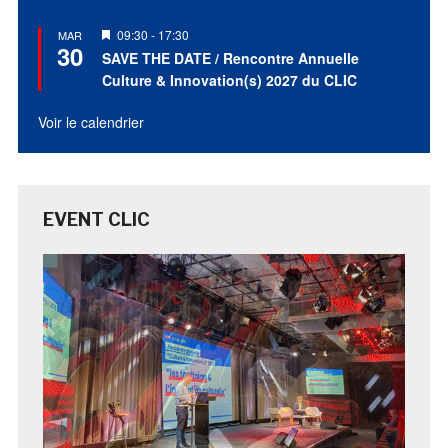
Mis
09:30
-
17:30
MAR
30
en
SAVE THE DATE / Rencontre Annuelle
avant
Culture & Innovation(s) 2027 du CLIC
Voir le calendrier
EVENT CLIC