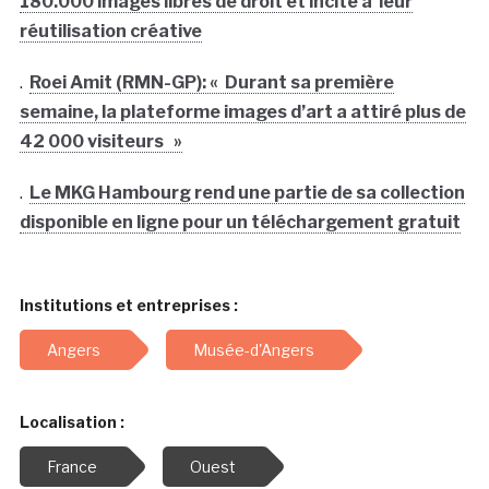
180.000 images libres de droit et incite à leur
réutilisation créative
.
Roei Amit (RMN-GP): « Durant sa première
semaine, la plateforme images d’art a attiré plus de
42 000 visiteurs »
.
Le MKG Hambourg rend une partie de sa collection
disponible en ligne pour un téléchargement gratuit
Institutions et entreprises :
Angers
Musée-d'Angers
Localisation :
France
Ouest