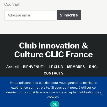
Courriel :
Club Innovation &
Culture CLIC France
Accueil
BIENVENUE !
LE CLUB
MEMBRES
RNCI
CONTACTS
Nous utilisons des cookies pour vous garantir la meilleure
expérience sur notre site. Si vous continuez à utiliser ce
dernier, nous considérerons que vous acceptez l'utilisation des
Copyright © 2026 Club Innovation & Culture CLIC France /
cookies.
Sinapses Conseils
Ok