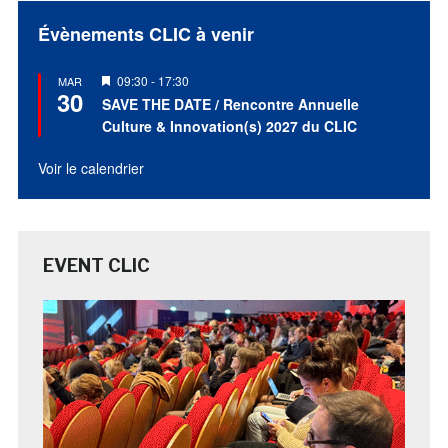
Évènements CLIC à venir
Mis
09:30
-
17:30
MAR
30
en
SAVE THE DATE / Rencontre Annuelle
avant
Culture & Innovation(s) 2027 du CLIC
Voir le calendrier
EVENT CLIC