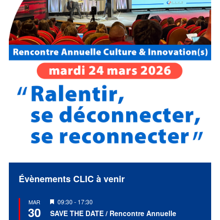
Évènements CLIC à venir
Mis
09:30
-
17:30
MAR
30
en
SAVE THE DATE / Rencontre Annuelle
avant