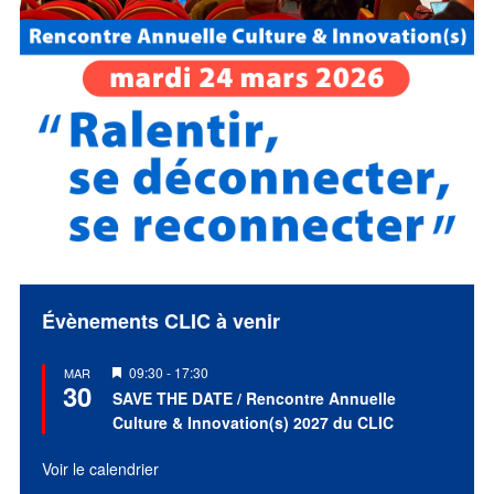
Évènements CLIC à venir
Mis
09:30
-
17:30
MAR
30
en
SAVE THE DATE / Rencontre Annuelle
avant
Culture & Innovation(s) 2027 du CLIC
Voir le calendrier