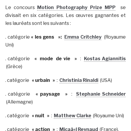
Le concours
Motion Photography Prize MPP
se
divisait en six catégories. Les œuvres gagnantes et
les lauréats sont les suivants :
. catégorie
« les gens »:
Emma Critchley
(Royaume
Uni)
. catégorie
«
mode
de vie »
:
Kostas Agiannitis
(Grèce)
. catégorie
« urbain »
:
Christinia Rinaldi
(USA)
. catégorie
« paysage »
:
Stephanie Schneider
(Allemagne)
. catégorie
« nuit »
:
Matthew Clarke
(Royaume Uni)
. catégorie
« action »
:
Micaà«l Reynaud
(France).