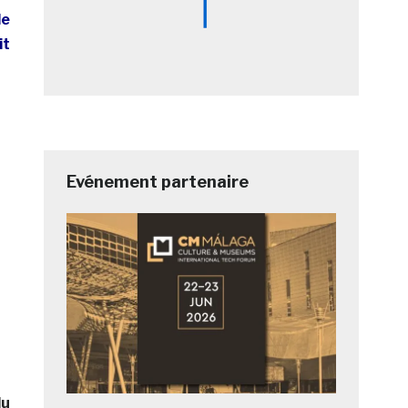
le
it
Evénement partenaire
du