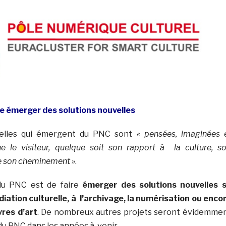
re émerger des solutions nouvelles
velles qui émergent du PNC sont
« pensées, imaginées 
e le visiteur, quelque soit son rapport à la culture, so
e son cheminement »
.
 du PNC est de faire
émerger des solutions nouvelles 
iation culturelle, à l’archivage, la numérisation ou enco
vres d’art
. De nombreux autres projets seront évidemme
du PNC dans les années à venir.