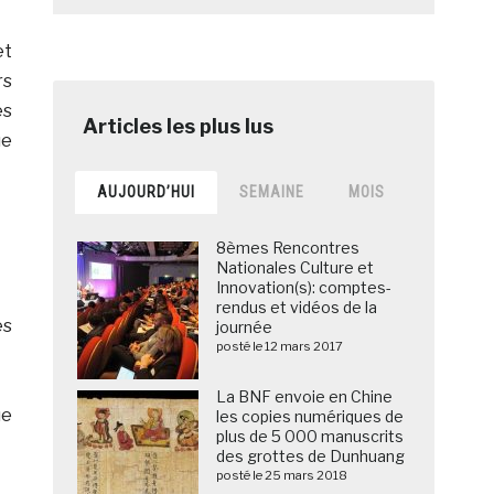
et
rs
es
ue
AUJOURD’HUI
SEMAINE
MOIS
8èmes Rencontres
Nationales Culture et
Innovation(s): comptes-
rendus et vidéos de la
es
journée
posté le 12 mars 2017
La BNF envoie en Chine
ue
les copies numériques de
plus de 5 000 manuscrits
des grottes de Dunhuang
posté le 25 mars 2018