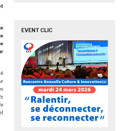
et
de
EVENT CLIC
de
de
ur
té
ur
es
ts
de
et