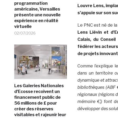
programmation
Louvre Lens, implan
américaine, Versailles
s’appuie sur son s
présente une nouvelle
expérience en réalité
Le PNC est né de l
virtuelle
Lens Liévin et d’E
02/07/2026
Calais, du Conseil
fédérer les acteurs
de projets innovant
Comme l’explique l
dans un territoire 
dynamique et attract
Les Galeries Nationales
bibliothèques (ABF €
d’Ecosse recoivent un
régionaux (régions 
financement public de
mémoire €¦) font de 
56 millions de £ pour
développer des solu
créer des réserves
visitables et rajeunir leur