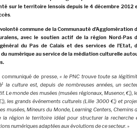
té sur le territoire lensois depuis le 4 décembre 2012 
uccès
.
a
volonté commune de la Communauté d’Agglomération 
uralens, avec le soutien actif de la région Nord-Pas 
 général du Pas de Calais et des services de l’Etat, 
 du numérique au service de la médiation culturelle auto
s.
e communiqué de presse,
« le PNC trouve toute sa légitimi
oà¹ la culture est, depuis de nombreuses années, un secte
if. Le monde des musées (musées régionaux, Musenor, €¦), l
¦), les grands événements culturels (Lille 3000 €¦) et proje
des musées, Mineurs du Monde, Learning Centers, Chemins 
la région le territoire idéal pour structurer la recherche 
tions numériques adaptées aux évolutions de ce secteur
. »