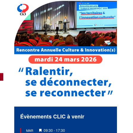
Évènements CLIC à venir
Mis
09:30
-
17:30
MAR