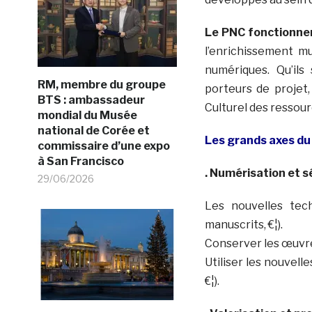
Le PNC fonctionne
l’enrichissement mu
numériques. Qu’il
RM, membre du groupe
porteurs de projet
BTS : ambassadeur
Culturel des ressourc
mondial du Musée
national de Corée et
Les grands axes d
commissaire d’une expo
à San Francisco
. Numérisation et s
29/06/2026
Les nouvelles tec
manuscrits, €¦).
Conserver les œuvres
Utiliser les nouvell
€¦).