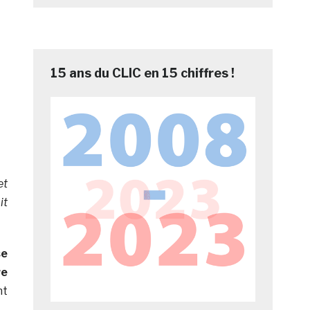
15 ans du CLIC en 15 chiffres !
et
it
se
re
nt