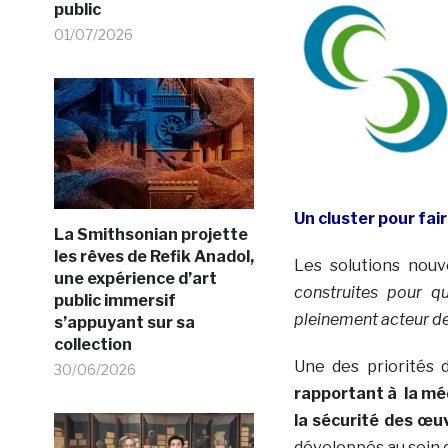
public
01/07/2026
Un cluster pour fai
La Smithsonian projette
les rêves de Refik Anadol,
Les solutions nou
une expérience d’art
construites pour qu
public immersif
pleinement acteur d
s’appuyant sur sa
collection
Une des priorités
30/06/2026
rapportant à la méd
la sécurité des œu
développés au sein 