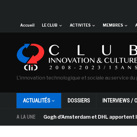
Accueil
LE CLUB
ACTIVITES
MEMBRES
L'innovation technologique et sociale au service du 
ACTUALITÉS
DOSSIERS
INTERVIEWS / 
usée Van Gogh d’Amsterdam et DHL apportent l’art dans 
A LA UNE