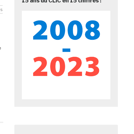
15 ans du CLIC en 15 chiffres !
ls
e