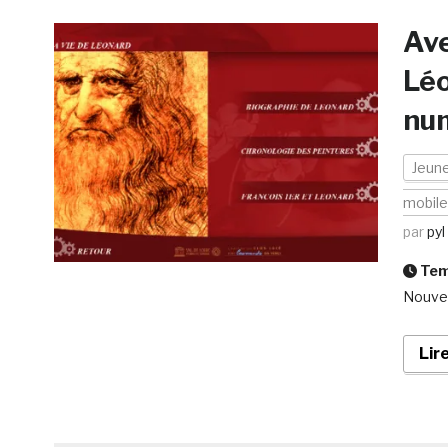
Ave
Léo
num
Jeun
mobil
par
pyl
Temp
Nouvea
Lir