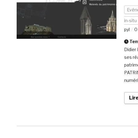
Evén
in-situ
pyl
0
Temp
Didier
ses ré
patrim
PATRIM
numéri
Lir