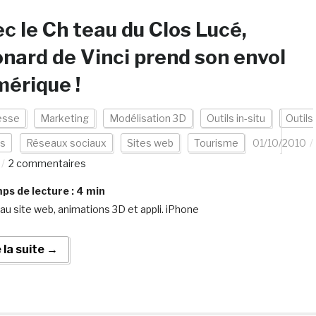
c le Ch teau du Clos Lucé,
nard de Vinci prend son envol
érique !
esse
Marketing
Modélisation 3D
Outils in-situ
Outils
es
Réseaux sociaux
Sites web
Tourisme
01/10/2010
2 commentaires
s de lecture :
4
min
u site web, animations 3D et appli. iPhone
e la suite →