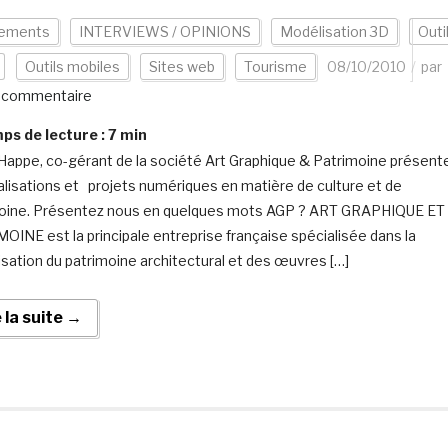
ements
INTERVIEWS / OPINIONS
Modélisation 3D
Outi
Outils mobiles
Sites web
Tourisme
08/10/2010
par
 commentaire
s de lecture :
7
min
 Happe, co-gérant de la société Art Graphique & Patrimoine présent
alisations et projets numériques en matière de culture et de
oine. Présentez nous en quelques mots AGP ? ART GRAPHIQUE ET
OINE est la principale entreprise française spécialisée dans la
sation du patrimoine architectural et des œuvres […]
e la suite →