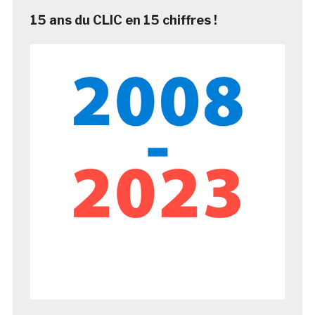
15 ans du CLIC en 15 chiffres !