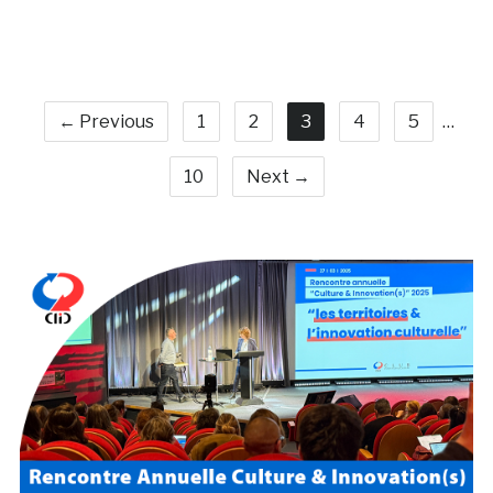
← Previous
1
2
3
4
5
…
10
Next →